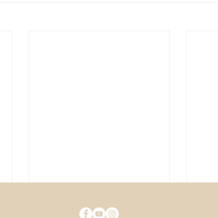
Projeto Cuidar com Amor na
Proj
Guiné-Bissau
cheg