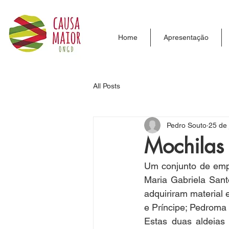
Home
Apresentação
All Posts
Pedro Souto
25 de 
Mochilas 
Um conjunto de emp
Maria Gabriela Sant
adquiriram material 
e Príncipe; Pedroma
Estas duas aldeias 