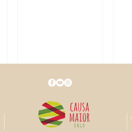
Projeto Cuidar com Amor na
Proj
Guiné-Bissau
cheg
No prosseguimento da reunião
No pa
tida a 25 de junho do corrente
2026 
ano reuniram, online, no dia 2 de
onlin
julho, onde estiveram presentes o
Pres
Presidente da ONGD Causa
Maior
Maior, Professor Doutor Trovão
Rosár