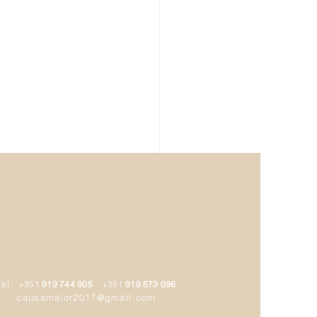
eto Cuidar com Amor
a à Guiné-Bissau
ssado dia 25 de junho de
teve lugar uma reunião
e com a participação do
idente da ONGD Causa
Tel:
+351
919 744 905
+351
919 673 096
, Professor Trovão do
causamaior2017@gmail.com
io, da Secretária-Geral,