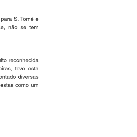
para S. Tomé e 
ce, não se tem 
to reconhecida 
ras, teve esta 
ontado diversas 
restas como um 